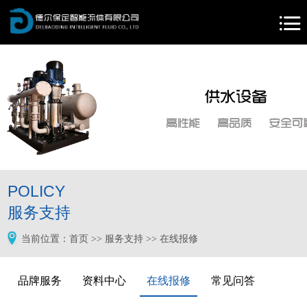
首
页
关
于
产
我
品
新
们
中
闻
服
心
中
务
联
心
支
系
POLICY
持
我
服务支持
们
当前位置：
首页
>>
服务支持
>>
在线报修
品牌服务
资料中心
在线报修
常见问答