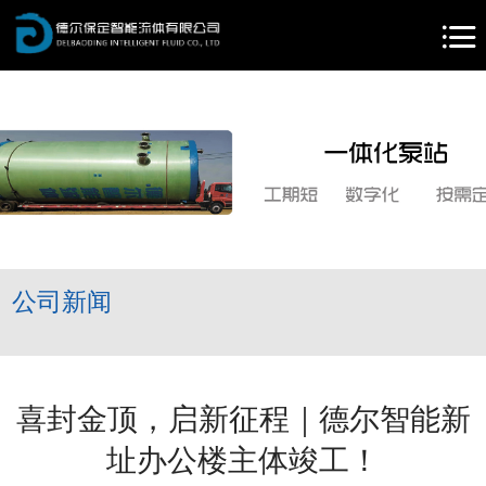
首
页
关
于
产
我
品
新
们
中
闻
服
心
中
务
联
心
支
系
公司新闻
持
我
们
喜封金顶，启新征程｜德尔智能新
址办公楼主体竣工！